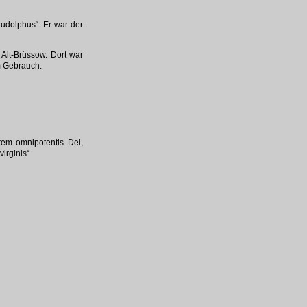
udolphus“. Er war der
lt-Brüssow. Dort war
im Gebrauch.
rem omnipotentis Dei,
irginis“