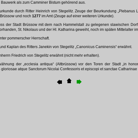
s Bauwerk als zum Camminer Bistum gehörend aus.
rkunde durch Ritter Heinrich von Stegelitz. Zeuge der Beurkundung „Plebanus L
on Brüssow und noch
1277
im Amt (Zeuge auf einer weiteren Urkunde).
 der Stadt Brüssow mit dem nach Hammelstall zu gelegenen slawischen Dorf A
orhanden, St. Nikolaus und der Hl. Katharina geweiht, noch im späten Mittelalter 
ter pommerscher Herrschaft.
und Kaplan des Ritters Janekin von Stegelitz „Canonicus Caminensis“ erwähnt.
errn Friedrich von Stegelitz erwähnt (nicht mehr erhalten).
ähnung der „ecclesia antiqua“ (Altbrüssow) vor den Toren der Stadt „in hono
s gloriosae atque Sanctorum Nicolai Confessoris et episcopi et sanctae Catharinae v