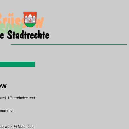
ow
sow). Überarbeitet und
mmin her.
uerwerk, ½ Meter über