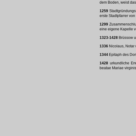
dem Boden, weist da
1259
Stadtgründungsu
erste Stadtpfarrer v
1299
Zusammenschluss
eine eigene Kapelle v
1323-1428
Brüssow un
1336
Nicolaus, Notar 
1344
Epitaph des Domh
1428
urkundliche Erw
beatae Mariae virgini