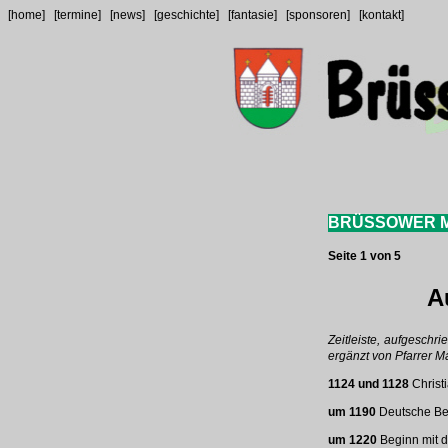
[home]
[termine]
[news]
[geschichte]
[fantasie]
[sponsoren]
[kontakt]
BRÜSSOWER M
Seite 1 von 5
A
Zeitleiste, aufgeschr
ergänzt von Pfarrer Ma
1124 und 1128
Christ
um 1190
Deutsche Bes
um 1220
Beginn mit d